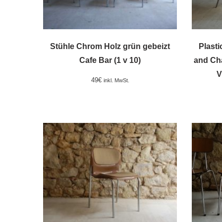
Stühle Chrom Holz grün gebeizt
Plasti
Cafe Bar (1 v 10)
and Ch
V
49
€
inkl. MwSt.