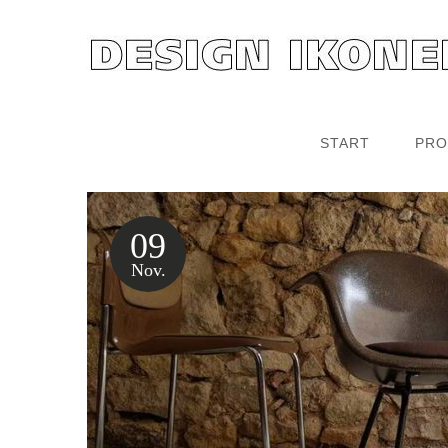
START
PRO
09
Nov.