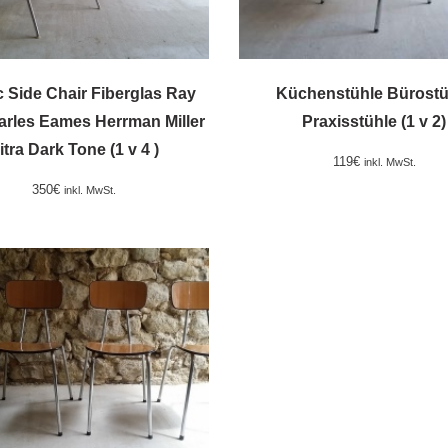
c Side Chair Fiberglas Ray
Küchenstühle Bürostü
arles Eames Herrman Miller
Praxisstühle (1 v 2)
itra Dark Tone (1 v 4 )
119
€
inkl. MwSt.
350
€
inkl. MwSt.