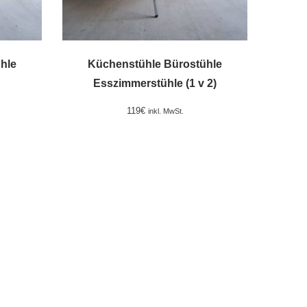
hle
Küchenstühle Bürostühle
Esszimmerstühle (1 v 2)
119
€
inkl. MwSt.