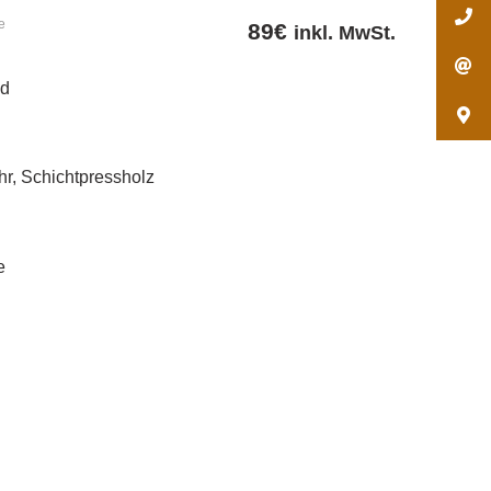
e
89
€
inkl. MwSt.
nd
hr, Schichtpressholz
e