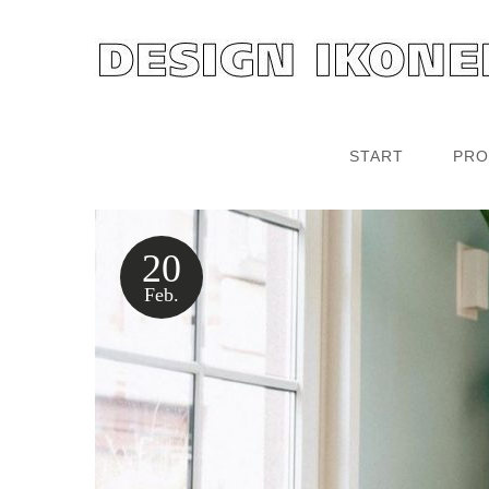
START
PRO
20
Feb.