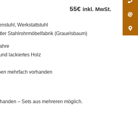
55
€
inkl. MwSt.
enstuhl, Werkstattstuhl
tler Stahlrohrmöbelfabrik (Grauelsbaum)
Jahre
 und lackiertes Holz
ben mehrfach vorhanden
rhanden – Sets aus mehreren möglich.