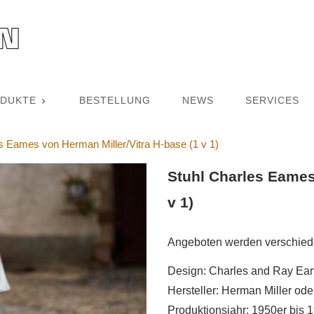
DUKTE
BESTELLUNG
NEWS
SERVICES
s Eames von Herman Miller/Vitra H-base (1 v 1)
Stuhl Charles Eames
v 1)
Angeboten werden verschied
Design: Charles and Ray Ea
Hersteller: Herman Miller oder
Produktionsjahr: 1950er bis 