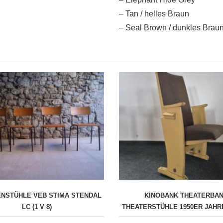
– Tan / helles Braun
– Seal Brown / dunkles Brau
ENSTÜHLE VEB STIMA STENDAL
KINOBANK THEATERBA
LC (1 V 8)
THEATERSTÜHLE 1950ER JAHRE 