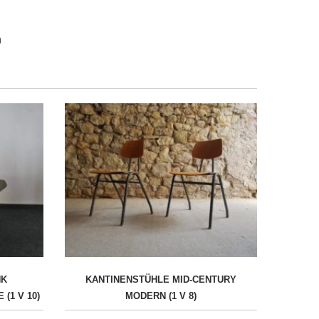
n
NK
KANTINENSTÜHLE MID-CENTURY
(1 V 10)
MODERN (1 V 8)