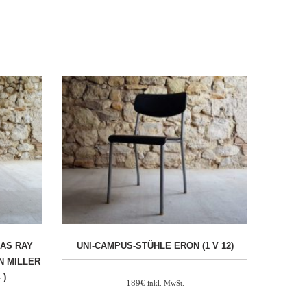
LAS RAY
UNI-CAMPUS-STÜHLE ERON (1 V 12)
N MILLER
 )
189
€
inkl. MwSt.