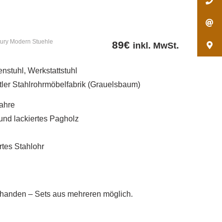
ury Modern Stuehle
89
€
inkl. MwSt.
enstuhl, Werkstattstuhl
tler Stahlrohrmöbelfabrik (Grauelsbaum)
Jahre
 und lackiertes Pagholz
rtes Stahlohr
rhanden – Sets aus mehreren möglich.