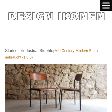
Startseite
Industrial Stuehle
Mid Century Modern Stühle
|
|
gebraucht (1 v 8)