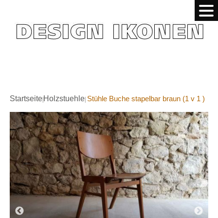
Startseite
Holzstuehle
Stühle Buche stapelbar braun (1 v 1 )
|
|