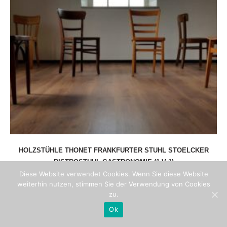
HOLZSTÜHLE THONET FRANKFURTER STUHL STOELCKER
BISTROSTUHL GASTRONOMIE (1 V 1)
Diese Website verwendet Cookies. Wenn Sie diese Website
weiterhin nutzen, stimmen Sie der Verwendung von Cookies
109
€
inkl. MwSt.
zu.
Ok
Artikelnummer:
113-456374-1-1